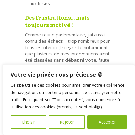
aux loisirs.
Des frustrations… mais
toujours motivé !
Comme tout·e parlementaire, j’ai aussi
connu
des échecs
– trop nombreux pour
tous les citer ici. Je regrette notamment
que plusieurs de mes interventions aient
été
classées sans débat ni vote
, faute
de temps.
Votre vie privée nous précieuse 🍪
Cela a été le cas, par exemple, de :
Ce site utilise des cookies pour améliorer votre expérience
La promotion d’un
usage
de navigation, du contenu personnalisé et analyser notre
multifonctionnel de l’eau des
trafic. En cliquant sur "Tout accepter", vous consentez à
barrages
l'utilisation des cookies (promis, ils sont bio!😀)
L’encouragement à la
déconstruction
sélective des bâtiments
, afin de
Choisir
Rejeter
Accepter
pouvoir réutiliser certains éléments et