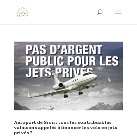
Aéroport de Sion : tous les contribuables
valaisans appelés à financer les vols en jets
privés ?