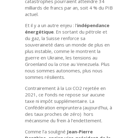
catastrophes pourraient atteindre
34
milliards de francs par an,
soit
4 % du PIB
actuel
.
Et il y a un autre enjeu :
l’
indépendance
énergétique
. En sortant du pétrole et
du gaz, la Suisse renforce sa
souveraineté dans un monde de plus en
plus instable, comme le montrent la
guerre en Ukraine, les tensions au
Groenland ou la crise au Venezuela. Plus
nous sommes autonomes, plus nous
sommes résilients.
Contrairement à la Loi CO2 rejetée en
2021,
ce Fonds ne repose sur aucune
taxe ni impôt supplémentaire
. La
Confédération empruntera (aujourd’hui, à
des taux proches de zéro)
hors
mécanisme du frein à l’endettement
.
Comme l’a souligné
Jean-Pierre