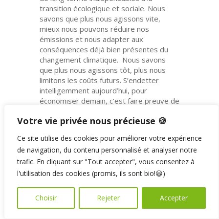
transition écologique et sociale. Nous
savons que plus nous agissons vite,
mieux nous pouvons réduire nos
émissions et nous adapter aux
conséquences déjà bien présentes du
changement climatique. Nous savons
que plus nous agissons tôt, plus nous
limitons les coûts futurs. S’endetter
intelligemment aujourd’hui, pour
économiser demain, c’est faire preuve de
responsabilité.
Votre vie privée nous précieuse 🍪
Et cela ne concerne pas que la protection
Ce site utilise des cookies pour améliorer votre expérience
du climat. Sans un assouplissement du
frein à l’endettement, de nombreux
de navigation, du contenu personnalisé et analyser notre
domaines où il faudrait investir plutôt que
trafic. En cliquant sur "Tout accepter", vous consentez à
de couper dans les budgets seront
l'utilisation des cookies (promis, ils sont bio!😀)
touchés: formation, recherche, crèches,
trafic régional, soutien à la culture, au
Choisir
Rejeter
Accepter
sport et au tourisme, services publics
dans les régions périphériques, etc.