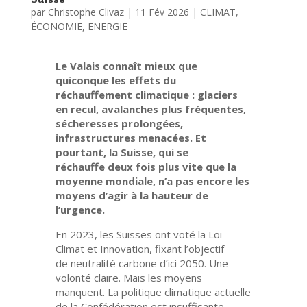
par
Christophe Clivaz
|
11 Fév 2026
|
CLIMAT
,
ÉCONOMIE
,
ENERGIE
Le Valais connaît mieux que
quiconque les effets du
réchauffement climatique : glaciers
en recul, avalanches plus fréquentes,
sécheresses prolongées,
infrastructures menacées. Et
pourtant, la Suisse, qui se
réchauffe
deux fois plus vite que la
moyenne mondiale
, n’a pas encore les
moyens d’agir à la hauteur de
l’urgence.
En 2023, les Suisses ont voté
la Loi
Climat et Innovation
, fixant l’objectif
de
neutralité carbone d’ici 2050
. Une
volonté claire. Mais les moyens
manquent. La politique climatique actuelle
de la Confédération est insuffisante,