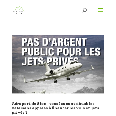
Aéroport de Sion : tous les contribuables
valaisans appelés à financer les vols en jets
privés ?