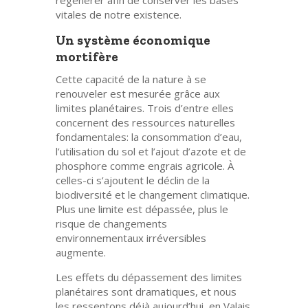
régénérer afin de conserver les bases
vitales de
notre existence
.
Un système économique
mortifère
Cette capacité de
la nature à se
renouveler
est mesurée
grâce aux
limites planétaires.
Trois d’entre elle
s
concernent
d
es ressources naturelles
fondamentales:
la consommation d’eau,
l’utilisation du sol et l’ajout d’azote et de
phosphore comme engrais
agricole
.
À
celles-ci s’ajoutent
le déclin de la
biodiversité et
le changement climatique
.
Plus une limite est dépassée, plus le
risque de changements
environnementaux irréversibles
augmente.
Les effets du dépassement des limites
planétaires sont dramatiques, et nous
les ressentons déjà aujourd’hui
, en Valais