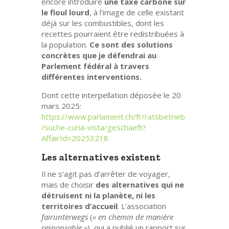
encore introduire
une taxe carbone sur
le fioul lourd
, à l’image de celle existant
déjà sur les combustibles, dont les
recettes pourraient être redistribuées à
la population.
Ce sont des solutions
concrètes que je défendrai au
Parlement fédéral à travers
différentes interventions.
Dont cette interpellation déposée le 20
mars 2025:
https://www.parlament.ch/fr/ratsbetrieb
/suche-curia-vista/geschaeft?
AffairId=20253218
Les alternatives existent
Il ne s’agit pas d’arrêter de voyager,
mais de choisir
des alternatives qui ne
détruisent ni la planète, ni les
territoires d’accueil
. L’association
fairunterwegs
(
« en chemin de manière
responsable »
), qui a publié un rapport sur