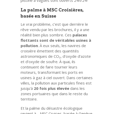
piscine à vagues sont ouverts 24h/24!
La palme à MSC Croisières,
basée en Suisse
Le vrai problème, c’est que derrière le
rêve vendu par les brochures, il y a une
réalité bien plus sombre. Ces
palaces
flottants sont de véritables usines à
pollution
. À eux seuls, les navires de
croisière émettent des quantités
astronomiques de CO₂, d’oxyde d’azote
et d’oxyde de soufre. À quai, ils
continuent de faire tourner leurs
moteurs, transformant les ports en
usines à gaz à ciel ouvert. Dans certaines
villes, la pollution aux particules fines est
jusqu’à
20 fois plus élevée
dans les
zones portuaires que dans le reste du
territoire.
Et la palme du désastre écologique
revient à… MSC Cruises, basée à Genève.