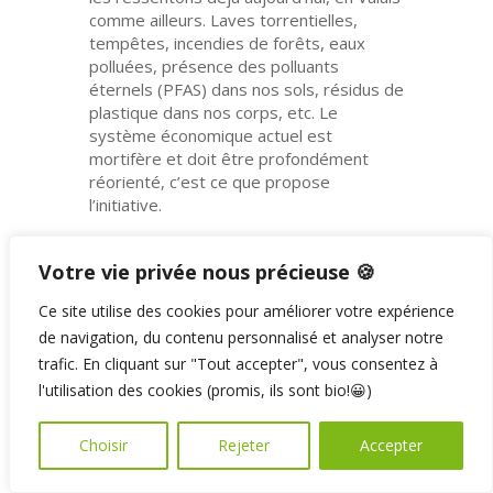
comme ailleurs. L
aves torrentielles,
t
empêtes, incendies de forêts, eaux
polluées
,
présence des polluants
éternels (PFAS) dans nos sols,
résidus de
plastique dans nos corps,
etc.
Le
système économique actuel est
mortifère et doit être profondément
réorienté, c’est ce que propose
l’initiative.
De plus, l’initiative inclut et tient compte
d’un point essentiel: l’accepta
bilité
Votre vie privée nous précieuse 🍪
sociale.
Ce site utilise des cookies pour améliorer votre expérience
de navigation, du contenu personnalisé et analyser notre
trafic. En cliquant sur "Tout accepter", vous consentez à
L’initiative mentionne clairement
l'utilisation des cookies (promis, ils sont bio!😀)
que sa mise en œuvre doit être
socialement acceptable en Suisse
et à l’étranger. Cela garantit aussi
Choisir
Rejeter
Accepter
qu’en aucun cas des mesures ne
pourront nuire à la population et