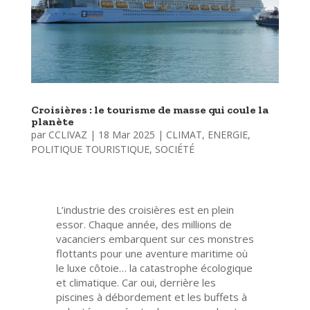
Croisières : le tourisme de masse qui coule la
planète
par
CCLIVAZ
|
18 Mar 2025
|
CLIMAT
,
ENERGIE
,
POLITIQUE TOURISTIQUE
,
SOCIÉTÉ
L’industrie des croisières est en plein
essor. Chaque année, des millions de
vacanciers embarquent sur ces monstres
flottants pour une aventure maritime où
le luxe côtoie… la catastrophe écologique
et climatique. Car oui, derrière les
piscines à débordement et les buffets à