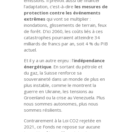
émissions. Il prévoit aussi de
financer
l’adaptation,
c’est-à-dire
les mesures de
protection contre les événements
extrêmes
qui vont se multiplier :
inondations, glissements de terrain, feux
de forêt. D’ici 2060, les coûts liés à ces
catastrophes pourraient atteindre
34
milliards de francs par an,
soit
4 % du PIB
actuel
.
Et il y a un autre enjeu :
l’
indépendance
énergétique
. En sortant du pétrole et
du gaz, la Suisse renforce sa
souveraineté dans un monde de plus en
plus instable, comme le montrent la
guerre en Ukraine, les tensions au
Groenland ou la crise au Venezuela. Plus
nous sommes autonomes, plus nous
sommes résilients.
Contrairement à la Loi CO2 rejetée en
2021,
ce Fonds ne repose sur aucune