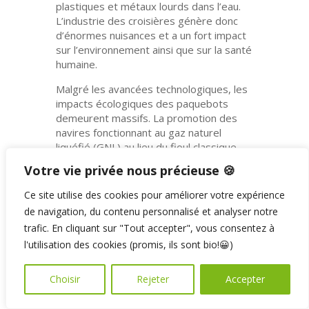
plastiques et métaux lourds dans l’eau.
L’industrie des croisières génère donc
d’énormes nuisances et a un fort impact
sur l’environnement ainsi que sur la santé
humaine.
Malgré les avancées technologiques, les
impacts écologiques des paquebots
demeurent massifs. La promotion des
navires fonctionnant au gaz naturel
liquéfié (GNL) au lieu du fioul classique
n’apporte une amélioration que très
Votre vie privée nous précieuse 🍪
limitée. Un paquebot propulsé au GNL a
en réalité un impact climatique aussi
Ce site utilise des cookies pour améliorer votre expérience
important, voire pire, qu’un navire
de navigation, du contenu personnalisé et analyser notre
propulsé au diesel, en raison des fuites
trafic. En cliquant sur "Tout accepter", vous consentez à
massives de méthane tout au long de la
l'utilisation des cookies (promis, ils sont bio!😀)
chaîne d’approvisionnement et lors de
son utilisation.
Choisir
Rejeter
Accepter
De plus, les bateaux de croisière sont
conçus pour fonctionner pendant une