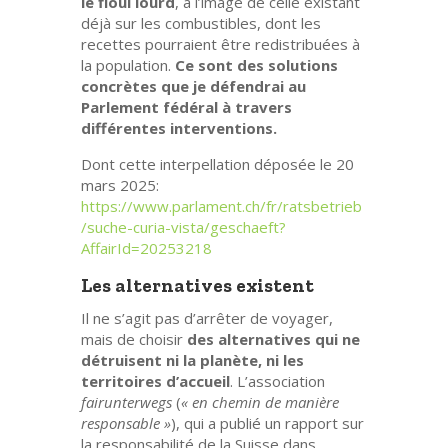
le fioul lourd
, à l’image de celle existant
déjà sur les combustibles, dont les
recettes pourraient être redistribuées à
la population.
Ce sont des solutions
concrètes que je défendrai au
Parlement fédéral à travers
différentes interventions.
Dont cette interpellation déposée le 20
mars 2025:
https://www.parlament.ch/fr/ratsbetrieb
/suche-curia-vista/geschaeft?
AffairId=20253218
Les alternatives existent
Il ne s’agit pas d’arrêter de voyager,
mais de choisir
des alternatives qui ne
détruisent ni la planète, ni les
territoires d’accueil
. L’association
fairunterwegs
(
« en chemin de manière
responsable »
), qui a publié un rapport sur
la responsabilité de la Suisse dans