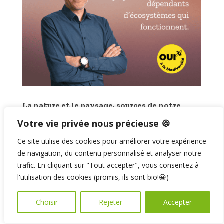
La nature et le paysage, sources de notre
prospérité
Votre vie privée nous précieuse 🍪
par
CCLIVAZ
|
16 Sep 2024
|
BIODIVERSITÉ
,
CLIMAT
,
ÉCONOMIE
,
POLITIQUE TOURISTIQUE
Ce site utilise des cookies pour améliorer votre expérience
de navigation, du contenu personnalisé et analyser notre
trafic. En cliquant sur "Tout accepter", vous consentez à
l'utilisation des cookies (promis, ils sont bio!😀)
Face à l’effondrement des
écosystèmes, l’initiative
Choisir
Rejeter
Accepter
Biodiversité vient rappeler que
nous sommes dépendants
d’écosystèmes qui fonctionnent