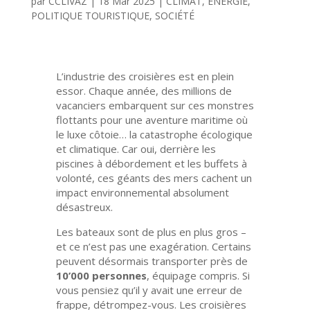
par
CCLIVAZ
|
18 Mar 2025
|
CLIMAT
,
ENERGIE
,
POLITIQUE TOURISTIQUE
,
SOCIÉTÉ
L’industrie des croisières est en plein
essor. Chaque année, des millions de
vacanciers embarquent sur ces monstres
flottants pour une aventure maritime où
le luxe côtoie… la catastrophe écologique
et climatique. Car oui, derrière les
piscines à débordement et les buffets à
volonté, ces géants des mers cachent un
impact environnemental absolument
désastreux.
Les bateaux sont de plus en plus gros –
et ce n’est pas une exagération. Certains
peuvent désormais transporter près de
10’000 personnes
, équipage compris. Si
vous pensiez qu’il y avait une erreur de
frappe, détrompez-vous. Les croisières