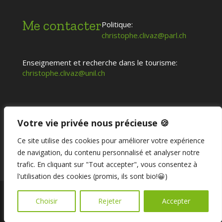
Me contacter
Politique:
christophe.clivaz@parl.ch
Enseignement et recherche dans le tourisme:
christophe.clivaz@unil.ch
Votre vie privée nous précieuse 🍪
Ce site utilise des cookies pour améliorer votre expérience
de navigation, du contenu personnalisé et analyser notre
trafic. En cliquant sur "Tout accepter", vous consentez à
l'utilisation des cookies (promis, ils sont bio!😀)
Choisir
Rejeter
Accepter
Propulsé par
Be Social Communication