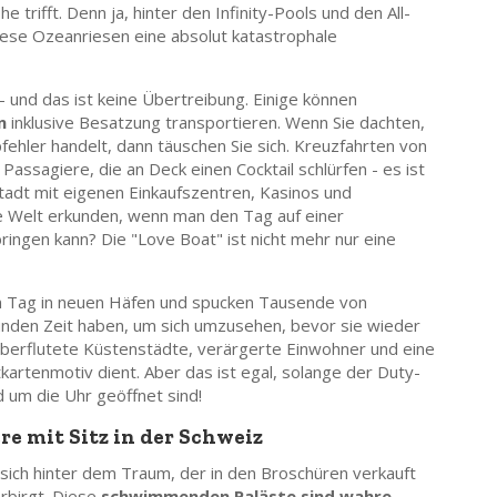
e trifft. Denn ja, hinter den Infinity-Pools und den All-
ese Ozeanriesen eine absolut katastrophale
 und das ist keine Übertreibung. Einige können
n
inklusive Besatzung transportieren. Wenn Sie dachten,
fehler handelt, dann täuschen Sie sich. Kreuzfahrten von
 Passagiere, die an Deck einen Cocktail schlürfen - es ist
adt mit eigenen Einkaufszentren, Kasinos und
 Welt erkunden, wenn man den Tag auf einer
ingen kann? Die "Love Boat" ist nicht mehr nur eine
 Tag in neuen Häfen und spucken Tausende von
tunden Zeit haben, um sich umzusehen, bevor sie wieder
Überflutete Küstenstädte, verärgerte Einwohner und eine
stkartenmotiv dient. Aber das ist egal, solange der Duty-
 um die Uhr geöffnet sind!
re mit Sitz in der Schweiz
 sich hinter dem Traum, der in den Broschüren verkauft
erbirgt. Diese
schwimmenden Paläste sind wahre