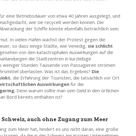
für eine Betriebsdauer von etwa 40 Jahren ausgelegt, und
 nachgedacht, wie sie recycelt werden können. Die
wrackung der Schiffe könnte ebenfalls beträchtlich sein.
mut. In vielen Häfen wächst der Protest gegen die
euer, so dass einige Städte, wie Venedig,
sie schlicht
gesehen von den katastrophalen Auswirkungen auf die
nlandungen die Stadtzentren in kurzlebige
alb weniger Stunden Tausende von Passagieren strömen
hrsmittel überlasten. Was ist das Ergebnis?
Die
sinkt
, die Erfahrung der Touristen, die tatsächlich vor Ort
wirtschaftlichen Auswirkungen
für die
 gering
. Denn warum sollte man sein Geld in den örtlichen
n Bord bereits enthalten ist?
 Schweiz, auch ohne Zugang zum Meer
ng zum Meer hat, hindert es uns nicht daran, eine große
u tragen, da die in der Schweiz ansässigen Unternehmen