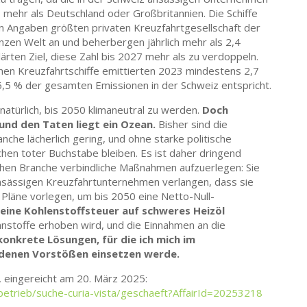
, mehr als Deutschland oder Großbritannien. Die Schiffe
n Angaben größten privaten Kreuzfahrtgesellschaft der
nzen Welt an und beherbergen jährlich mehr als 2,4
ärten Ziel, diese Zahl bis 2027 mehr als zu verdoppeln.
nen Kreuzfahrtschiffe emittierten 2023 mindestens 2,7
,5 % der gesamten Emissionen in der Schweiz entspricht.
atürlich, bis 2050 klimaneutral zu werden.
Doch
nd den Taten liegt ein Ozean.
Bisher sind die
nche lächerlich gering, und ohne starke politische
hen toter Buchstabe bleiben. Es ist daher dringend
hen Branche verbindliche Maßnahmen aufzuerlegen: Sie
nsässigen Kreuzfahrtunternehmen verlangen, dass sie
e Pläne vorlegen, um bis 2050 eine Netto-Null-
eine Kohlenstoffsteuer auf schweres Heizöl
ennstoffe erhoben wird, und die Einnahmen an die
konkrete Lösungen, für die ich mich im
denen Vorstößen einsetzen werde.
on, eingereicht am 20. März 2025:
betrieb/suche-curia-vista/geschaeft?AffairId=20253218