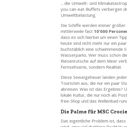
... die Umwelt- und Klimakatastroph
you-can-eat-Buffets verbergen di
Umweltbelastung.
Die Schiffe werden immer größer -
mittlerweile fast
10'000 Persone
dass es sich hierbei um einen Tipp
heute sind nicht mehr nur ein paar
buchstäblich eine schwimmende St
Wasserparks. Wer muss schon die
Riesenrutsche auf dem Meer verbr
Fernsehserie, sondern Realität.
Diese Seeungeheuer landen jeden
Touristen aus, die nur ein paar S
abreisen. Was ist das Ergebnis? 
lokale Kultur, die nur noch als Po
free-Shop und das Wellenbad rund
Die Palme für MSC Crocie
Das eigentliche Problem ist, dass
wird, eine viel dunklere Realität v