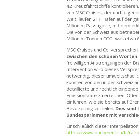
42 Kreuzfahrtschiffe kontrollieren
von MSC Cruises, der nach eigene
Welt, laufen 211 Häfen auf der ga
Millionen Passagiere, mit dem erkl
Die von der Schweiz aus betriebe
Millionen Tonnen CO2, was etwa 6
MSC Cruises und Co. versprechen n
zwischen den schönen Worten u
freiwilligen Anstrengungen der Bra
Intervention wird dieses Versprec
notwendig, dieser umweltschädlic
könnten von den in der Schweiz a
detaillierte und rechtlich bindend
Emissionsrate zu erreichen. Oder
einführen, wie sie bereits auf Br
Bevölkerung verteilen.
Dies sind 
Bundesparlament mit verschie
Einschließlich dieser Interpellati
https://www.parlament.ch/fr/rats