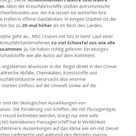
en
. Allein die Kreuzfahrtschiffe stoßen astronomische
hwefeloxiden aus. Am Kai lassen sie weiterhin ihre
 Häfen in offene Gasfabriken. In einigen Städten ist die
ten bis zu
20-mal höher
als im Rest des Landes.
he geht an... MSC Cruises mit Sitz in Genf. Laut einer
n Kreuzfahrtunternehmen
so viel Schwefel aus wie alle
 zusammen
. Ja, Sie haben richtig gelesen: Ein einziges
Schadstoffe wie alle Autos auf dem Kontinent.
re ungeklärten Abwässer in der Regel direkt in den Ozean
hlreiche Abfälle, Chemikalien, Kunststoffe und
euzfahrtindustrie verursacht also enorme
starken Einfluss auf die Umwelt sowie auf die
e sind die ökologischen Auswirkungen von
assiv. Die Förderung von Schiffen, die mit Flüssigerdgas
 Heizöl betrieben werden, bringt nur eine sehr
NG betriebenes Passagierschiff hat in Wirklichkeit
hlimmere Auswirkungen auf das Klima wie ein mit Diesel
samten Lieferkette und während des Betriebs massiv