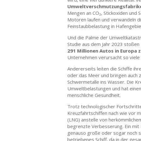
Umweltverschmutzungsfabrik
Mengen an CO₂, Stickoxiden und Sc
Motoren laufen und verwandeln die
Feinstaubbelastung in Hafengebie
Und die Palme der Umweltkatastrop
Studie aus dem Jahr 2023 stoße
291 Millionen Autos in Europa
Unternehmen verursacht so viele 
Andererseits leiten die Schiffe ih
oder das Meer und bringen auch za
Schwermetalle ins Wasser. Die Kr
Umweltbelastungen und hat einen 
menschliche Gesundheit.
Trotz technologischer Fortschritt
Kreuzfahrtschiffen nach wie vor m
(LNG) anstelle von herkömmlichem
begrenzte Verbesserung. Ein mit L
genauso große oder sogar noch sc
betriebenes Schiff, da in der ge