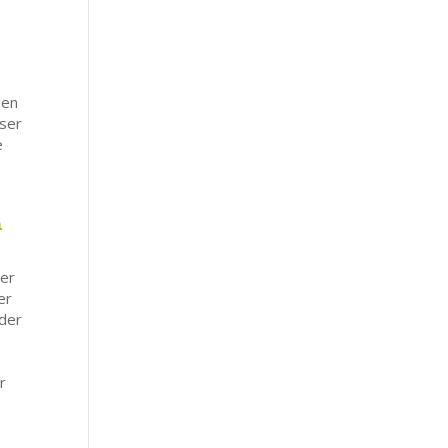
gen
iser
e
n
ter
er
eder
r