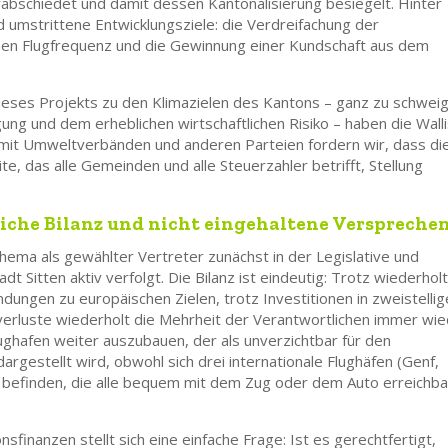
rabschiedet und damit dessen Kantonalisierung besiegelt. Hinter
 umstrittene Entwicklungsziele: die Verdreifachung der
chen Flugfrequenz und die Gewinnung einer Kundschaft aus dem
eses Projekts zu den Klimazielen des Kantons – ganz zu schwei
ng und dem erheblichen wirtschaftlichen Risiko – haben die Wall
mit Umweltverbänden und anderen Parteien fordern wir, dass di
, das alle Gemeinden und alle Steuerzahler betrifft, Stellung
iche Bilanz und nicht eingehaltene Verspreche
Thema als gewählter Vertreter zunächst in der Legislative und
dt Sitten aktiv verfolgt. Die Bilanz ist eindeutig: Trotz wiederhol
ndungen zu europäischen Zielen, trotz Investitionen in zweistellig
erluste wiederholt die Mehrheit der Verantwortlichen immer wi
lughafen weiter auszubauen, der als unverzichtbar für den
argestellt wird, obwohl sich drei internationale Flughäfen (Genf,
m befinden, die alle bequem mit dem Zug oder dem Auto erreichba
inanzen stellt sich eine einfache Frage: Ist es gerechtfertigt,