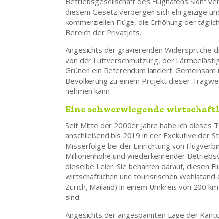
Betriebsgesellschaft des Flughafens Sion“ ve
diesem Gesetz verbergen sich ehrgeizige und
kommerziellen Flüge, die Erhöhung der tägli
Bereich der Privatjets.
Angesichts der gravierenden Widersprüche di
von der Luftverschmutzung, der Lärmbelästigu
Grünen ein Referendum lanciert. Gemeinsam 
Bevölkerung zu einem Projekt dieser Tragweite
nehmen kann.
Eine schwerwiegende wirtschaftl
Seit Mitte der 2000er Jahre habe ich dieses 
anschließend bis 2019 in der Exekutive der Sta
Misserfolge bei der Einrichtung von Flugverbi
Millionenhöhe und wiederkehrender Betriebsv
dieselbe Leier. Sie beharren darauf, diesen F
wirtschaftlichen und touristischen Wohlstand d
Zürich, Mailand) in einem Umkreis von 200 k
sind.
Angesichts der angespannten Lage der Kantonsf