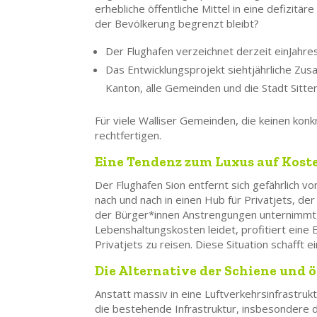
erhebliche öffentliche Mittel in eine defizitär
der Bevölkerung begrenzt bleibt?
Der Flughafen verzeichnet derzeit ein
Jahre
Das Entwicklungsprojekt sieht
jährliche Zus
Kanton, alle Gemeinden und die Stadt Sitten
Für viele Walliser Gemeinden, die keinen kon
rechtfertigen.
Eine Tendenz zum Luxus auf Koste
Der Flughafen Sion entfernt sich gefährlich vo
nach und nach in einen Hub für Privatjets, de
der Bürger*innen Anstrengungen unternimmt,
Lebenshaltungskosten leidet, profitiert eine E
Privatjets zu reisen. Diese Situation schafft 
Die Alternative der Schiene und
Anstatt massiv in eine Luftverkehrsinfrastru
die bestehende Infrastruktur, insbesondere d