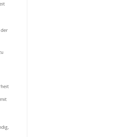
eit
 der
zu
rheit
 mit
ndig,