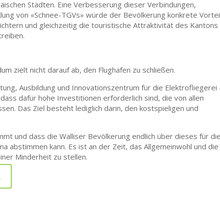
äischen Städten. Eine Verbesserung dieser Verbindungen,
cklung von «Schnee-TGVs» würde der Bevölkerung konkrete Vortei
chtern und gleichzeitig die touristische Attraktivität des Kantons
treiben.
m zielt nicht darauf ab, den Flughafen zu schließen.
ttung, Ausbildung und Innovationszentrum für die Elektrofliegerei 
ss dafür hohe Investitionen erforderlich sind, die von allen
sen. Das Ziel besteht lediglich darin, den kostspieligen und
mt und dass die Walliser Bevölkerung endlich über dieses für di
 abstimmen kann. Es ist an der Zeit, das Allgemeinwohl und die
iner Minderheit zu stellen.
n