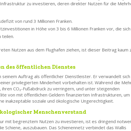
e Infrastruktur zu investieren, deren direkter Nutzen für die Mehrh
sdefizit von rund 3 Millionen Franken
.
atzinvestitionen in Höhe von 3 bis 6 Millionen Franken
vor, die sich
 teilen.
kreten Nutzen aus dem Flughafen ziehen, ist dieser Beitrag kaum 
n des öffentlichen Dienstes
n seinem Auftrag als öffentlicher Dienstleister. Er verwandelt sich
r einer privilegierten Minderheit vorbehalten ist. Während die Meh
 ihren CO₂-Fußabdruck zu verringern, und unter steigenden
lite von mit öffentlichen Geldern finanzierten Infrastrukturen, um
eine inakzeptable soziale und ökologische Ungerechtigkeit.
 ökologischer Menschenverstand
ktur mit begrenztem Nutzen zu investieren, ist es dringend notwe
ie Schiene, auszubauen. Das Schienennetz verbindet das Wallis