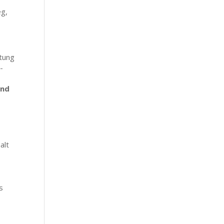
eg,
ltung
-
ind
alt
s