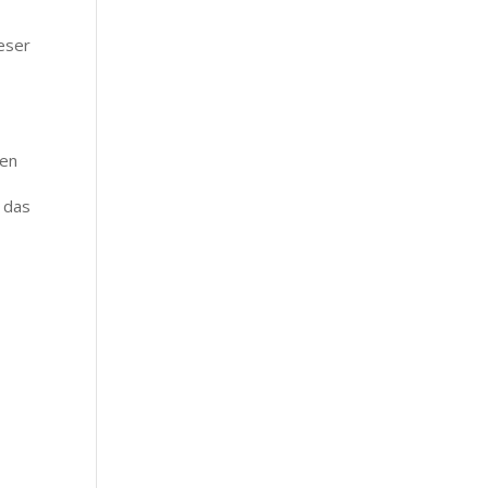
eser
gen
 das