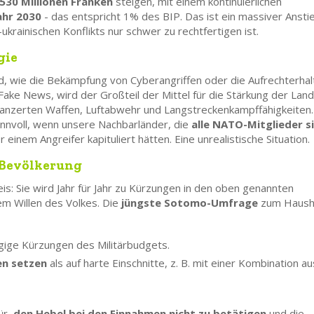
530 Millionen Franken
steigen, mit einem kontinuierlichen
ahr 2030
- das entspricht 1% des BIP. Das ist ein massiver Ansti
krainischen Konflikts nur schwer zu rechtfertigen ist.
gie
nd, wie die Bekämpfung von Cyberangriffen oder die Aufrechterha
ke News, wird der Großteil der Mittel für die Stärkung der Land
panzerten Waffen, Luftabwehr und Langstreckenkampffähigkeiten.
nnvoll, wenn unsere Nachbarländer, die
alle NATO-Mitglieder s
or einem Angreifer kapituliert hätten. Eine unrealistische Situation.
 Bevölkerung
is: Sie wird Jahr für Jahr zu Kürzungen in den oben genannten
em Willen des Volkes. Die
jüngste Sotomo-Umfrage
zum Haush
gige Kürzungen des Militärbudgets.
en setzen
als auf harte Einschnitte, z. B. mit einer Kombination au
ür,
den Hebel bei den Einnahmen nicht zu betätigen
und die