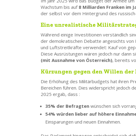
Im Jahr 2025 wird das Budget der Armee um
Wachstum bis auf
8 Milliarden Franken im J
der selbst vor dem Hintergrund des russisch-u
Eine unrealistische Militärstrate
Während einige Investitionen verständlich si
der demokratischen Debatte angesichts von Fa
und Luftstreitkräfte verwendet: Kauf von ge
Diese Ausrüstungen wären jedoch nur dann si
(mit Ausnahme von Österreich)
, bereits v
Kürzungen gegen den Willen der
Die Erhöhung des Militärbudgets hat ihren Pre
Bereichen führen. Dies widerspricht jedoch d
2025 ergab, dass :
35% der Befragten
wünschen sich vorran
54% würden lieber auf höhere Einnahm
Einsparungen und neuen Einnahmen.
Das Parlament hingegen entscheidet sich daf