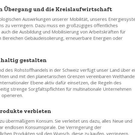
en Übergang und die Kreislaufwirtschaft
ologischen Auswirkungen unserer Mobilität, unseres Energiesys
s zu verringern. Dazu muss ein großzügiges öffentliches
uch die Ausbildung und Mobilisierung von Arbeitskräften für
den Bereichen Gebäudeisolierung, erneuerbare Energien oder
haltig gestalten
d des Rohstoffhandels in der Schweiz verfügt unser Land über e
echten und mit den planetarischen Grenzen vereinbaren Welthande
nternationaler Ebene aktiv dafür einsetzen, die Regeln des
eitig strenge Sorgfaltspflichten für multinationale Unternehmen
 operieren.
rodukte verbieten
 zu übermäßigem Konsum. Sie verleitet uns dazu, alles Neue und
bar endlosen Konsumspirale. Die Verringerung der
chen Produkten soll den Wunsch, diese zu kaufen, verringern.